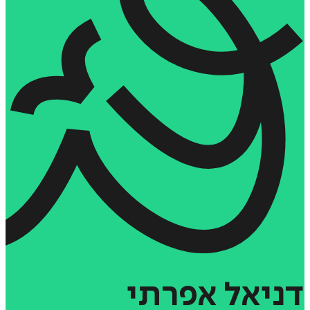
דניאל
אפרתי