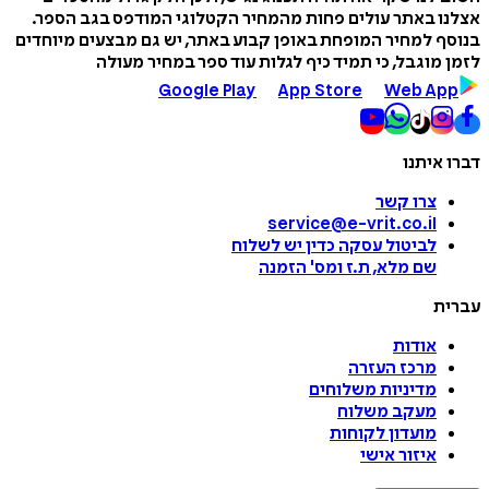
אצלנו באתר עולים פחות מהמחיר הקטלוגי המודפס בגב הספר.
בנוסף למחיר המופחת באופן קבוע באתר, יש גם מבצעים מיוחדים
לזמן מוגבל, כי תמיד כיף לגלות עוד ספר במחיר מעולה
Google Play
App Store
Web App
דברו איתנו
צרו קשר
service@e-vrit.co.il
לביטול עסקה
כדין יש לשלוח
שם מלא, ת.ז ומס
'
הזמנה
עברית
אודות
מרכז העזרה
מדיניות משלוחים
מעקב משלוח
מועדון לקוחות
איזור אישי