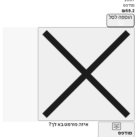
2007
מודפס
₪
59.2
הוספה
לסל
איזה פורמט בא לך?
מודפס