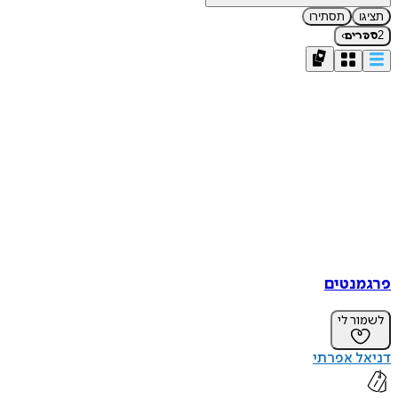
תציגו
תסתירו
›
2
ספרים
פרגמנטים
לשמור לי
דניאל אפרתי