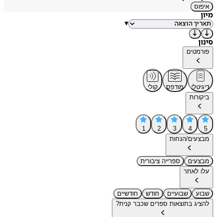
איפוס
מיון
▾
סינון
פורמטים
דיגיטלי
מודפס
קולי
ביקורות
1
2
3
4
5
מבצעים/הנחות
מבצעים
ספרייה ציבורית
עלו לאתר
שבוע
שבועיים
חודש
חודשיים
להציג בתוצאות ספרים שכבר קנית?