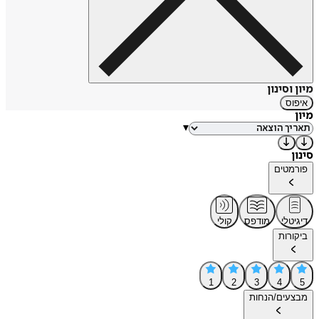
מיון וסינון
איפוס
מיון
▾
סינון
פורמטים
דיגיטלי
מודפס
קולי
ביקורות
1
2
3
4
5
מבצעים/הנחות