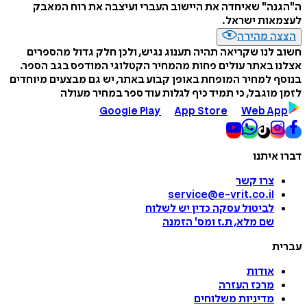
ה"הגנה" שאיחדה את היישוב העברי ועיצבה את רוח המאבק
לעצמאות ישראל.
הצצה מהירה
חשוב לנו שקריאה תהיה תענוג נגיש, ולכן חלק גדול מהספרים
אצלנו באתר עולים פחות מהמחיר הקטלוגי המודפס בגב הספר.
בנוסף למחיר המופחת באופן קבוע באתר, יש גם מבצעים מיוחדים
לזמן מוגבל, כי תמיד כיף לגלות עוד ספר במחיר מעולה
Google Play
App Store
Web App
דברו איתנו
צרו קשר
service@e-vrit.co.il
לביטול עסקה
כדין יש לשלוח
שם מלא, ת.ז ומס
'
הזמנה
עברית
אודות
מרכז העזרה
מדיניות משלוחים