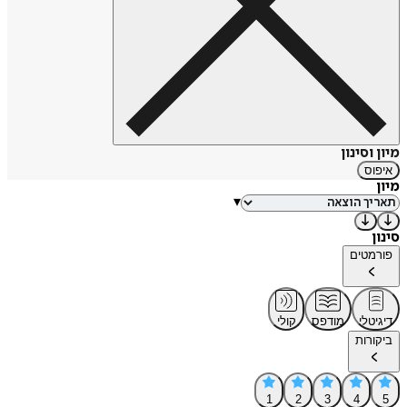
מיון וסינון
איפוס
מיון
▾
סינון
פורמטים
דיגיטלי
מודפס
קולי
ביקורות
1
2
3
4
5