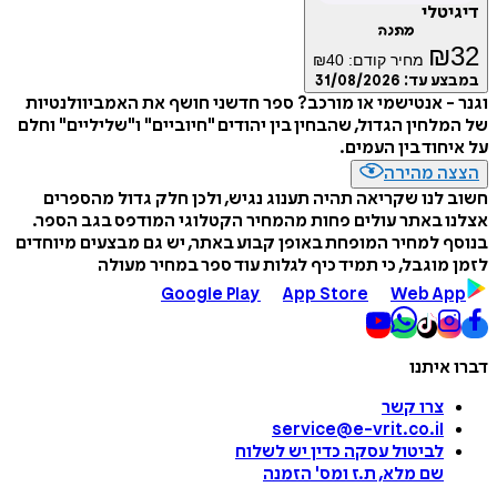
דיגיטלי
מתנה
₪
32
מחיר קודם:
40
₪
במבצע עד:
31/08/2026
וגנר - אנטישמי או מורכב? ספר חדשני חושף את האמביוולנטיות
של המלחין הגדול, שהבחין בין יהודים "חיוביים" ו"שליליים" וחלם
על איחוד בין העמים.
הצצה מהירה
חשוב לנו שקריאה תהיה תענוג נגיש, ולכן חלק גדול מהספרים
אצלנו באתר עולים פחות מהמחיר הקטלוגי המודפס בגב הספר.
בנוסף למחיר המופחת באופן קבוע באתר, יש גם מבצעים מיוחדים
לזמן מוגבל, כי תמיד כיף לגלות עוד ספר במחיר מעולה
Google Play
App Store
Web App
דברו איתנו
צרו קשר
service@e-vrit.co.il
לביטול עסקה
כדין יש לשלוח
שם מלא, ת.ז ומס
'
הזמנה