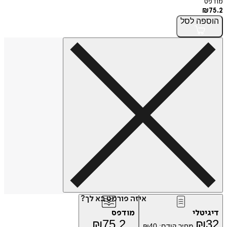
מודפס
₪
75.2
הוספה
לסל
איזה פורמט בא לך?
דיגיטלי
מודפס
₪
75.2
₪
32
מחיר קודם:
40
₪