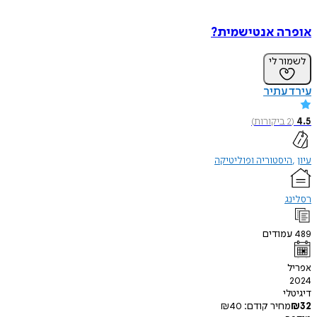
אופרה אנטישמית?
לשמור לי
עירד עתיר
4.5
(
2
ביקורות
)
עיון
היסטוריה ופוליטיקה
רסלינג
489
עמודים
אפריל
2024
דיגיטלי
32
₪
מחיר קודם:
40
₪