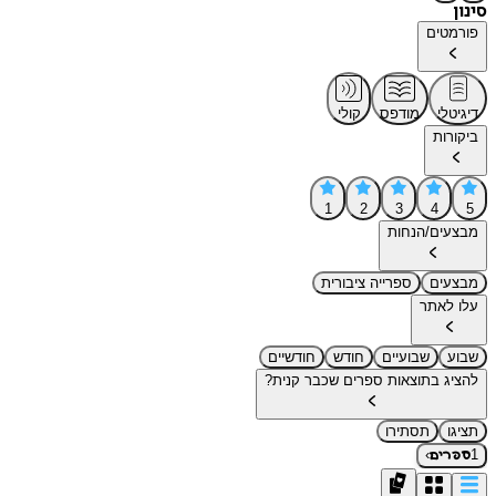
סינון
פורמטים
דיגיטלי
מודפס
קולי
ביקורות
1
2
3
4
5
מבצעים/הנחות
מבצעים
ספרייה ציבורית
עלו לאתר
שבוע
שבועיים
חודש
חודשיים
להציג בתוצאות ספרים שכבר קנית?
תציגו
תסתירו
›
1
ספרים