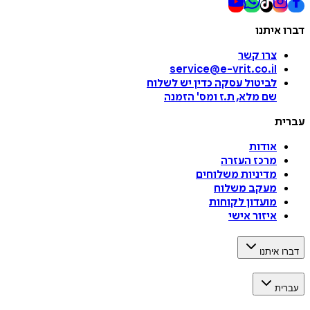
דברו איתנו
צרו קשר
service@e-vrit.co.il
לביטול עסקה
כדין יש לשלוח
שם מלא, ת.ז ומס
'
הזמנה
עברית
אודות
מרכז העזרה
מדיניות משלוחים
מעקב משלוח
מועדון לקוחות
איזור אישי
דברו איתנו
עברית