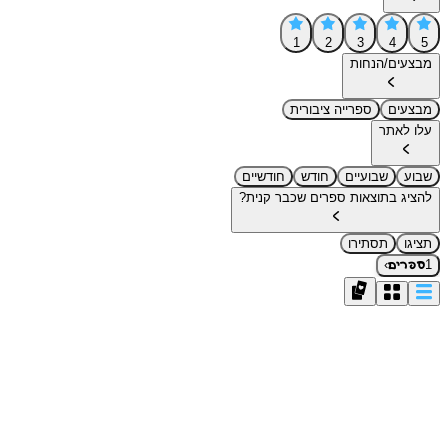
1
2
3
4
5
מבצעים/הנחות
מבצעים
ספרייה ציבורית
עלו לאתר
שבוע
שבועיים
חודש
חודשיים
להציג בתוצאות ספרים שכבר קנית?
תציגו
תסתירו
›
1
ספרים