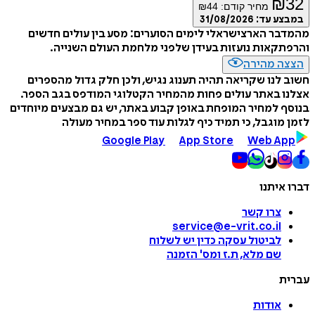
₪
32
מחיר קודם:
44
₪
במבצע עד:
31/08/2026
מהמדבר הארצישראלי לימים הסוערים: מסע בין עולים חדשים
והרפתקאות נועזות בעידן שלפני מלחמת העולם השנייה.
הצצה מהירה
חשוב לנו שקריאה תהיה תענוג נגיש, ולכן חלק גדול מהספרים
אצלנו באתר עולים פחות מהמחיר הקטלוגי המודפס בגב הספר.
בנוסף למחיר המופחת באופן קבוע באתר, יש גם מבצעים מיוחדים
לזמן מוגבל, כי תמיד כיף לגלות עוד ספר במחיר מעולה
Google Play
App Store
Web App
דברו איתנו
צרו קשר
service@e-vrit.co.il
לביטול עסקה
כדין יש לשלוח
שם מלא, ת.ז ומס
'
הזמנה
עברית
אודות