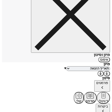
מיון וסינון
איפוס
מיון
▾
סינון
פורמטים
דיגיטלי
מודפס
קולי
ביקורות