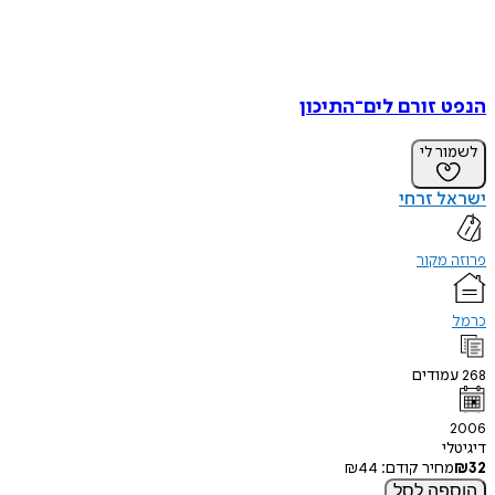
הנפט זורם לים־התיכון
לשמור לי
ישראל זרחי
פרוזה מקור
כרמל
268
עמודים
2006
דיגיטלי
32
₪
מחיר קודם:
44
₪
הוספה
לסל