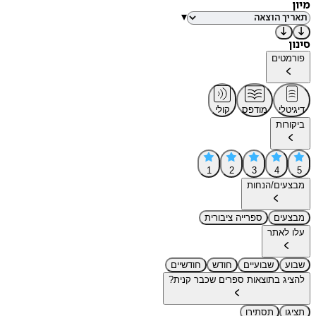
מיון
▾
סינון
פורמטים
דיגיטלי
מודפס
קולי
ביקורות
1
2
3
4
5
מבצעים/הנחות
מבצעים
ספרייה ציבורית
עלו לאתר
שבוע
שבועיים
חודש
חודשיים
להציג בתוצאות ספרים שכבר קנית?
תציגו
תסתירו