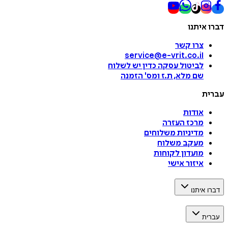
דברו איתנו
צרו קשר
service@e-vrit.co.il
לביטול עסקה
כדין יש לשלוח
שם מלא, ת.ז ומס
'
הזמנה
עברית
אודות
מרכז העזרה
מדיניות משלוחים
מעקב משלוח
מועדון לקוחות
איזור אישי
דברו איתנו
עברית