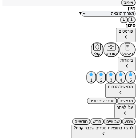
איפוס
מיון
▾
סינון
פורמטים
דיגיטלי
מודפס
קולי
ביקורות
1
2
3
4
5
מבצעים/הנחות
מבצעים
ספרייה ציבורית
עלו לאתר
שבוע
שבועיים
חודש
חודשיים
להציג בתוצאות ספרים שכבר קנית?