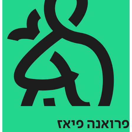
פרואנה
פיאז