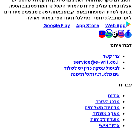
חשוב לנו שקריאה תהיה תענוג נגיש, ולכן חלק גדול מהספרים
אצלנו באתר עולים פחות מהמחיר הקטלוגי המודפס בגב הספר.
בנוסף למחיר המופחת באופן קבוע באתר, יש גם מבצעים מיוחדים
לזמן מוגבל, כי תמיד כיף לגלות עוד ספר במחיר מעולה
Google Play
App Store
Web App
דברו איתנו
צרו קשר
service@e-vrit.co.il
לביטול עסקה
כדין יש לשלוח
שם מלא, ת.ז ומס
'
הזמנה
עברית
אודות
מרכז העזרה
מדיניות משלוחים
מעקב משלוח
מועדון לקוחות
איזור אישי