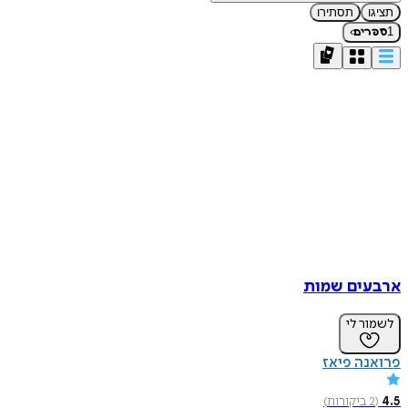
תציגו
תסתירו
›
1
ספרים
ארבעים שמות
לשמור לי
פרואנה פיאז
4.5
(
2
ביקורות
)