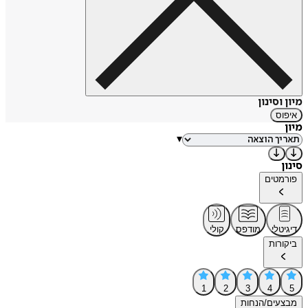
מיון וסינון
איפוס
מיון
▾
סינון
פורמטים
דיגיטלי
מודפס
קולי
ביקורות
1
2
3
4
5
מבצעים/הנחות