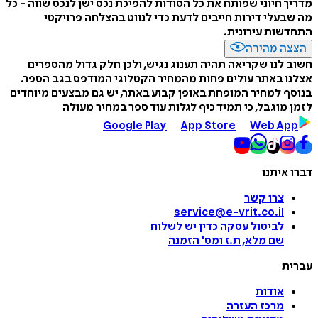
מדריך חיוני שפותח את כל הסודות להפיכת נכס ישן לנכס שווה - כל
מה שבעלי דירות חייבים לדעת כדי לנווט בהצלחה פרויקטי
התחדשות עירונית.
הצצה מהירה
חשוב לנו שקריאה תהיה תענוג נגיש, ולכן חלק גדול מהספרים
אצלנו באתר עולים פחות מהמחיר הקטלוגי המודפס בגב הספר.
בנוסף למחיר המופחת באופן קבוע באתר, יש גם מבצעים מיוחדים
לזמן מוגבל, כי תמיד כיף לגלות עוד ספר במחיר מעולה
Google Play
App Store
Web App
דברו איתנו
צרו קשר
service@e-vrit.co.il
לביטול עסקה
כדין יש לשלוח
שם מלא, ת.ז ומס
'
הזמנה
עברית
אודות
מרכז העזרה