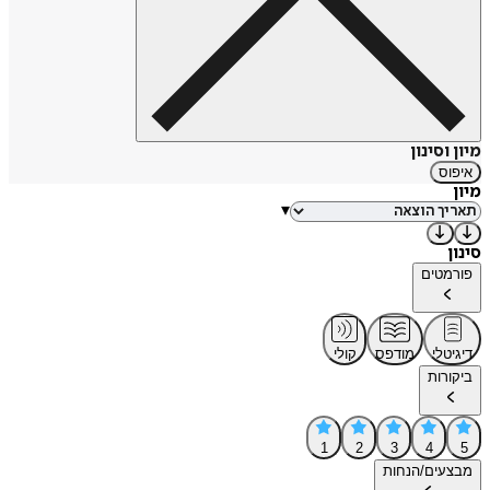
מיון וסינון
איפוס
מיון
▾
סינון
פורמטים
דיגיטלי
מודפס
קולי
ביקורות
1
2
3
4
5
מבצעים/הנחות