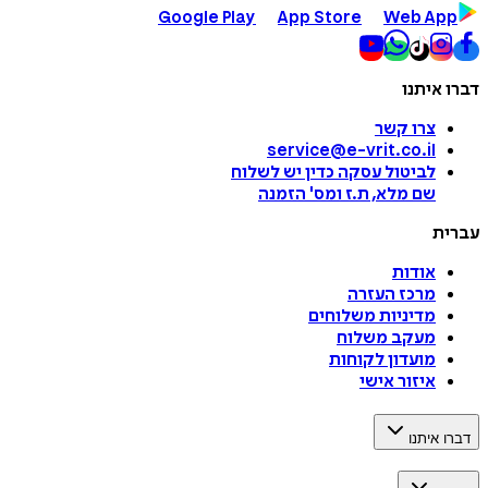
Google Play
App Store
Web App
דברו איתנו
צרו קשר
service@e-vrit.co.il
לביטול עסקה
כדין יש לשלוח
שם מלא, ת.ז ומס
'
הזמנה
עברית
אודות
מרכז העזרה
מדיניות משלוחים
מעקב משלוח
מועדון לקוחות
איזור אישי
דברו איתנו