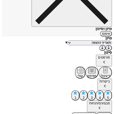
מיון וסינון
איפוס
מיון
▾
סינון
פורמטים
דיגיטלי
מודפס
קולי
ביקורות
1
2
3
4
5
מבצעים/הנחות