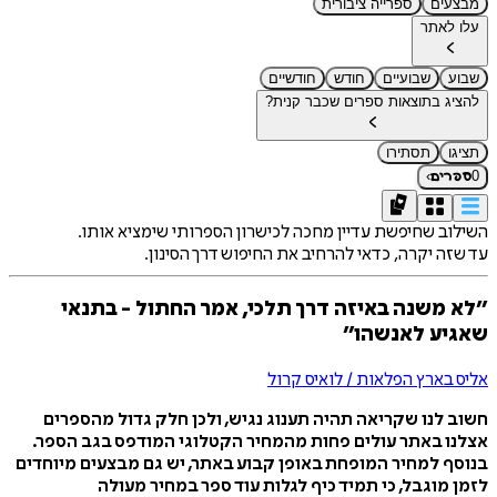
מבצעים
ספרייה ציבורית
עלו לאתר
שבוע
שבועיים
חודש
חודשיים
להציג בתוצאות ספרים שכבר קנית?
תציגו
תסתירו
›
0
ספרים
השילוב שחיפשת עדיין מחכה לכישרון הספרותי שימציא אותו.
עד שזה יקרה, כדאי להרחיב את החיפוש דרך הסינון.
״לא משנה באיזה דרך תלכי, אמר החתול - בתנאי
שאגיע לאנשהו״
אליס בארץ הפלאות / לואיס קרול
חשוב לנו שקריאה תהיה תענוג נגיש, ולכן חלק גדול מהספרים
אצלנו באתר עולים פחות מהמחיר הקטלוגי המודפס בגב הספר.
בנוסף למחיר המופחת באופן קבוע באתר, יש גם מבצעים מיוחדים
לזמן מוגבל, כי תמיד כיף לגלות עוד ספר במחיר מעולה