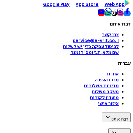
Google Play
App Store
Web App
דברו איתנו
צרו קשר
service@e-vrit.co.il
לביטול עסקה
כדין יש לשלוח
שם מלא, ת.ז ומס
'
הזמנה
עברית
אודות
מרכז העזרה
מדיניות משלוחים
מעקב משלוח
מועדון לקוחות
איזור אישי
דברו איתנו