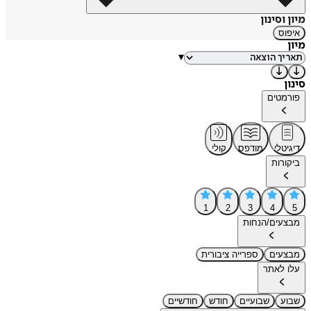
מיון וסינון
איפוס
מיון
▾
סינון
פורמטים
דיגיטלי
מודפס
קולי
ביקורות
1
2
3
4
5
מבצעים/הנחות
מבצעים
ספרייה ציבורית
עלו לאתר
שבוע
שבועיים
חודש
חודשיים