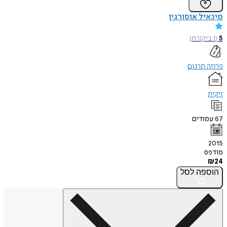
מיכאיל אוסורגין
5
(
1
ביקורת
)
פרוזה תרגום
זיקית
67
עמודים
2015
מודפס
₪
24
הוספה
לסל