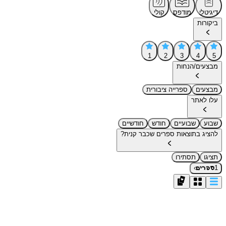
דיגיטלי
מודפס
קולי
ביקורות
1
2
3
4
5
מבצעים/הנחות
מבצעים
ספרייה ציבורית
עלו לאתר
שבוע
שבועיים
חודש
חודשיים
להציג בתוצאות ספרים שכבר קנית?
תציגו
תסתירו
›
1
ספרים