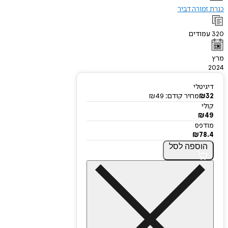
כנרת זמורה דביר
320
עמודים
מרץ
2024
דיגיטלי
32
₪
מחיר קודם:
49
₪
קולי
₪
49
מודפס
₪
78.4
הוספה
לסל