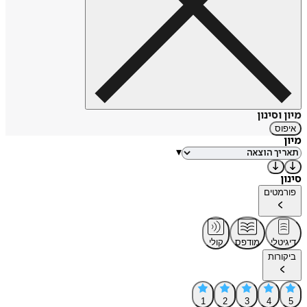
מיון וסינון
איפוס
מיון
▾
סינון
פורמטים
דיגיטלי
מודפס
קולי
ביקורות
1
2
3
4
5