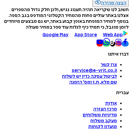
הצצה מהירה
חשוב לנו שקריאה תהיה תענוג נגיש, ולכן חלק גדול מהספרים
אצלנו באתר עולים פחות מהמחיר הקטלוגי המודפס בגב הספר.
בנוסף למחיר המופחת באופן קבוע באתר, יש גם מבצעים מיוחדים
לזמן מוגבל, כי תמיד כיף לגלות עוד ספר במחיר מעולה
Google Play
App Store
Web App
דברו איתנו
צרו קשר
service@e-vrit.co.il
לביטול עסקה
כדין יש לשלוח
שם מלא, ת.ז ומס
'
הזמנה
עברית
אודות
מרכז העזרה
מדיניות משלוחים
מעקב משלוח
מועדון לקוחות