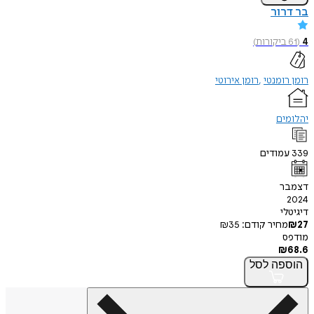
בר דרור
4
(
61
ביקורות
)
רומן רומנטי
רומן אירוטי
יהלומים
339
עמודים
דצמבר
2024
דיגיטלי
27
₪
מחיר קודם:
35
₪
מודפס
₪
68.6
הוספה
לסל