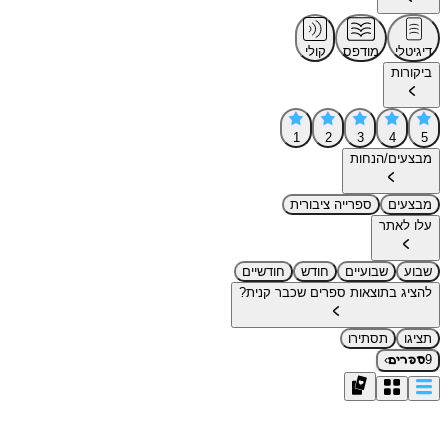
דיגיטלי
מודפס
קולי
ביקורות
1
2
3
4
5
מבצעים/הנחות
מבצעים
ספרייה ציבורית
עלו לאתר
שבוע
שבועיים
חודש
חודשיים
להציג בתוצאות ספרים שכבר קנית?
תציגו
תסתירו
›
9
ספרים