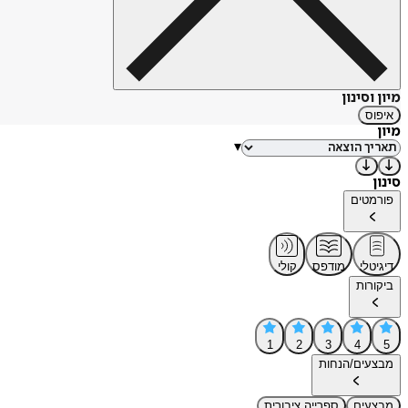
מיון וסינון
איפוס
מיון
▾
סינון
פורמטים
דיגיטלי
מודפס
קולי
ביקורות
1
2
3
4
5
מבצעים/הנחות
מבצעים
ספרייה ציבורית