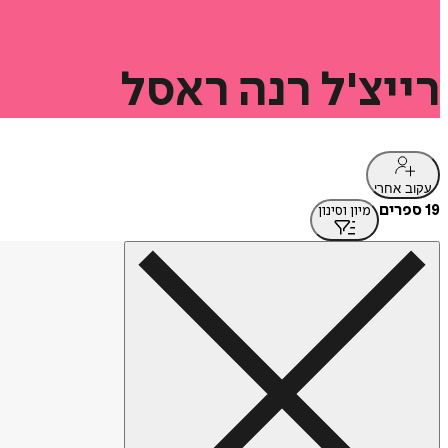
רייצ'ל
רנה
ראסל
עקוב אחרי
19 ספרים
מיון וסינון