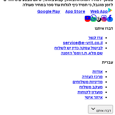
לזמן מוגבל, כי תמיד כיף לגלות עוד ספר במחיר מעולה
Google Play
App Store
Web App
דברו איתנו
צרו קשר
service@e-vrit.co.il
לביטול עסקה
כדין יש לשלוח
שם מלא, ת.ז ומס
'
הזמנה
עברית
אודות
מרכז העזרה
מדיניות משלוחים
מעקב משלוח
מועדון לקוחות
איזור אישי
דברו איתנו