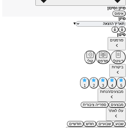
מיון וסינון
איפוס
מיון
▾
סינון
פורמטים
דיגיטלי
מודפס
קולי
ביקורות
1
2
3
4
5
מבצעים/הנחות
מבצעים
ספרייה ציבורית
עלו לאתר
שבוע
שבועיים
חודש
חודשיים