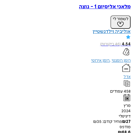
מלאכי אליסיום 1 - נוצה
לשמור לי
אוליביה וילדנשטיין
4.54
(
46
ביקורות
)
רומן רומנטי
רומן אירוטי
אדל
458
עמודים
מרץ
2024
דיגיטלי
27
₪
מחיר קודם:
35
₪
מודפס
₪
68.6