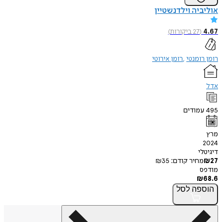
אוליביה וילדנשטיין
4.67
(
27
ביקורות
)
רומן רומנטי
רומן אירוטי
אדל
495
עמודים
מרץ
2024
דיגיטלי
27
₪
מחיר קודם:
35
₪
מודפס
₪
68.6
הוספה
לסל