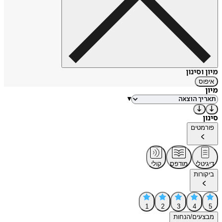
מיון וסינון
איפוס
מיון
▾
סינון
פורמטים
דיגיטלי
מודפס
קולי
ביקורות
1
2
3
4
5
מבצעים/הנחות