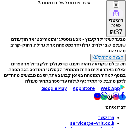
איזה פורמט לשלוח כמתנה?
דיגיטלי
מתנה
₪
37
מבעד לעיני ילד קיבוץ - מסע נוסטלגי והומוריסטי אל תוך עולם
שנעלם, שבו ילדים גדלו יחד כמשפחה אחת גדולה, רחוק-קרוב
מהוריהם.
הצצה מהירה
חשוב לנו שקריאה תהיה תענוג נגיש, ולכן חלק גדול מהספרים
אצלנו באתר עולים פחות מהמחיר הקטלוגי המודפס בגב הספר.
בנוסף למחיר המופחת באופן קבוע באתר, יש גם מבצעים מיוחדים
לזמן מוגבל, כי תמיד כיף לגלות עוד ספר במחיר מעולה
Google Play
App Store
Web App
דברו איתנו
צרו קשר
service@e-vrit.co.il