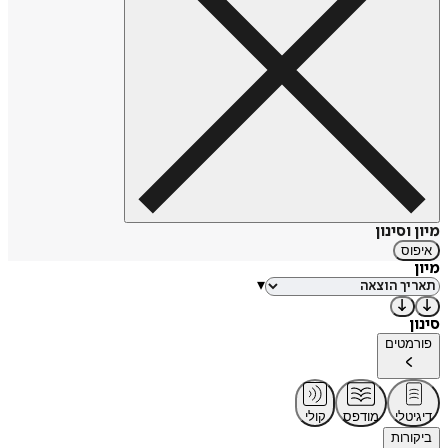
מיון וסינון
איפוס
מיון
▾
סינון
פורמטים
דיגיטלי
מודפס
קולי
ביקורות