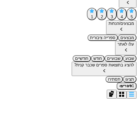
1
2
3
4
5
מבצעים/הנחות
מבצעים
ספרייה ציבורית
עלו לאתר
שבוע
שבועיים
חודש
חודשיים
להציג בתוצאות ספרים שכבר קנית?
תציגו
תסתירו
›
1
ספרים