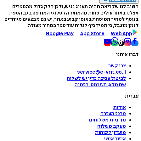
חשוב לנו שקריאה תהיה תענוג נגיש, ולכן חלק גדול מהספרים
אצלנו באתר עולים פחות מהמחיר הקטלוגי המודפס בגב הספר.
בנוסף למחיר המופחת באופן קבוע באתר, יש גם מבצעים מיוחדים
לזמן מוגבל, כי תמיד כיף לגלות עוד ספר במחיר מעולה
Google Play
App Store
Web App
דברו איתנו
צרו קשר
service@e-vrit.co.il
לביטול עסקה
כדין יש לשלוח
שם מלא, ת.ז ומס
'
הזמנה
עברית
אודות
מרכז העזרה
מדיניות משלוחים
מעקב משלוח
מועדון לקוחות
איזור אישי