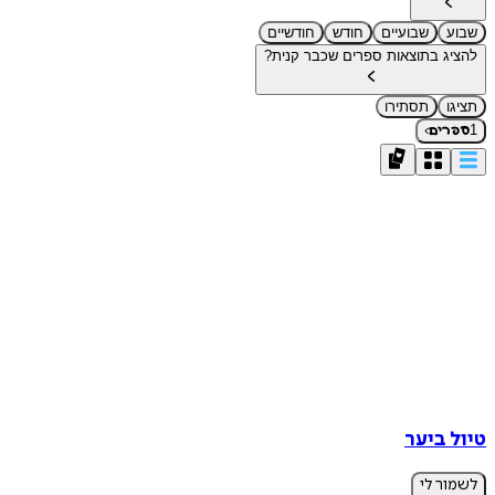
שבוע
שבועיים
חודש
חודשיים
להציג בתוצאות ספרים שכבר קנית?
תציגו
תסתירו
›
1
ספרים
טיול ביער
לשמור לי