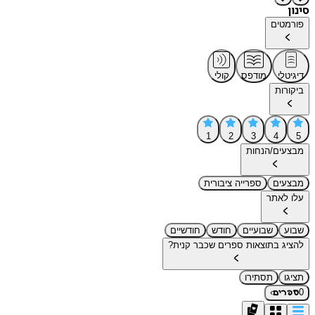
סינון
פורמטים
דיגיטלי
מודפס
קולי
ביקורות
1
2
3
4
5
מבצעים/הנחות
מבצעים
ספרייה ציבורית
עלו לאתר
שבוע
שבועיים
חודש
חודשיים
להציג בתוצאות ספרים שכבר קנית?
תציגו
תסתירו
›
0
ספרים