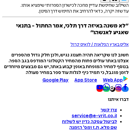
השילוב שחיפשת עדיין מחכה לכישרון הספרותי שימציא אותו.
עד שזה יקרה, כדאי להרחיב את החיפוש דרך הסינון.
״לא משנה באיזה דרך תלכי, אמר החתול - בתנאי
שאגיע לאנשהו״
אליס בארץ הפלאות / לואיס קרול
חשוב לנו שקריאה תהיה תענוג נגיש, ולכן חלק גדול מהספרים
אצלנו באתר עולים פחות מהמחיר הקטלוגי המודפס בגב הספר.
בנוסף למחיר המופחת באופן קבוע באתר, יש גם מבצעים מיוחדים
לזמן מוגבל, כי תמיד כיף לגלות עוד ספר במחיר מעולה
Google Play
App Store
Web App
דברו איתנו
צרו קשר
service@e-vrit.co.il
לביטול עסקה
כדין יש לשלוח
שם מלא, ת.ז ומס
'
הזמנה