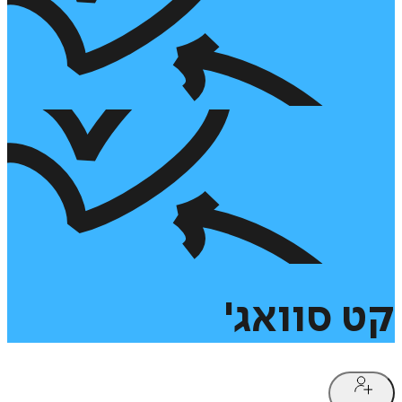
קט
סוואג'