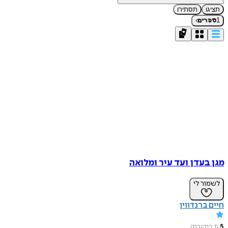
תציגו
תסתירו
›
1
ספרים
מגן בעדן ועד עיר ומלואה
לשמור לי
חיים ברנדווין
5
(
1
ביקורת
)