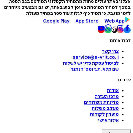
אצלנו באתר עולים פחות מהמחיר הקטלוגי המודפס בגב הספר.
בנוסף למחיר המופחת באופן קבוע באתר, יש גם מבצעים מיוחדים
לזמן מוגבל, כי תמיד כיף לגלות עוד ספר במחיר מעולה
Google Play
App Store
Web App
דברו איתנו
צרו קשר
service@e-vrit.co.il
לביטול עסקה
כדין יש לשלוח
שם מלא, ת.ז ומס
'
הזמנה
עברית
אודות
מרכז העזרה
מדיניות משלוחים
מעקב משלוח
מועדון לקוחות
איזור אישי