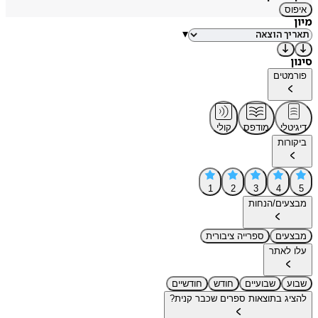
איפוס
מיון
▾
סינון
פורמטים
דיגיטלי
מודפס
קולי
ביקורות
1
2
3
4
5
מבצעים/הנחות
מבצעים
ספרייה ציבורית
עלו לאתר
שבוע
שבועיים
חודש
חודשיים
להציג בתוצאות ספרים שכבר קנית?