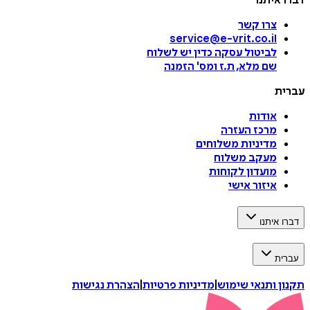
דברו איתנו
צרו קשר
service@e-vrit.co.il
לביטול עסקה
כדין יש לשלוח
שם מלא, ת.ז ומס
'
הזמנה
עברית
אודות
מרכז העזרה
מדיניות משלוחים
מעקב משלוח
מועדון לקוחות
איזור אישי
דברו איתנו
עברית
תקנון ותנאי שימוש
|
מדיניות פרטיות
|
הצהרת נגישות