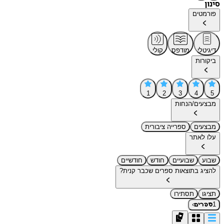
סינון
פורמטים
דיגיטלי
מודפס
קולי
ביקורות
1
2
3
4
5
מבצעים/הנחות
מבצעים
ספרייה ציבורית
עלו לאתר
שבוע
שבועיים
חודש
חודשיים
להציג בתוצאות ספרים שכבר קנית?
תציגו
תסתירו
›
1
ספרים