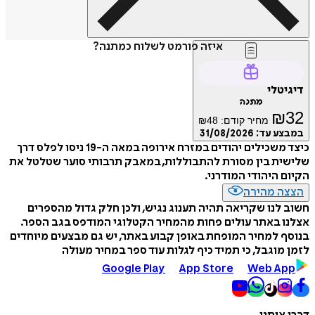
איזה פורמט לשלוח כמתנה?
דיגיטלי
מתנה
₪
32
מחיר קודם:
48
₪
במבצע עד:
31/08/2026
כיצד משכילים יהודים במזרח אירופה במאה ה-19 ניסו לפלס דרך
שלישית בין מסורת להתבוללות, במאבק תרבותי סוער שטלטל את
הקיום היהודי המודרני.
הצצה מהירה
חשוב לנו שקריאה תהיה תענוג נגיש, ולכן חלק גדול מהספרים
אצלנו באתר עולים פחות מהמחיר הקטלוגי המודפס בגב הספר.
בנוסף למחיר המופחת באופן קבוע באתר, יש גם מבצעים מיוחדים
לזמן מוגבל, כי תמיד כיף לגלות עוד ספר במחיר מעולה
Google Play
App Store
Web App