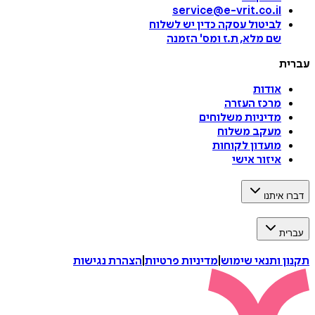
service@e-vrit.co.il
לביטול עסקה
כדין יש לשלוח
שם מלא, ת.ז ומס
'
הזמנה
עברית
אודות
מרכז העזרה
מדיניות משלוחים
מעקב משלוח
מועדון לקוחות
איזור אישי
דברו איתנו
עברית
תקנון ותנאי שימוש
|
מדיניות פרטיות
|
הצהרת נגישות