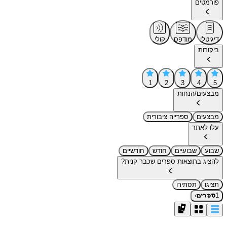
פורמטים
דיגיטלי
מודפס
קולי
ביקורות
1
2
3
4
5
מבצעים/הנחות
מבצעים
ספרייה ציבורית
עלו לאתר
שבוע
שבועיים
חודש
חודשיים
להציג בתוצאות ספרים שכבר קנית?
תציגו
תסתירו
›
1
ספרים