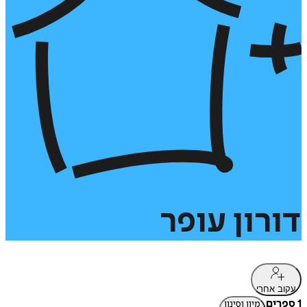
דורון
עופר
עקוב אחרי
1 ספרים
מיון וסינון