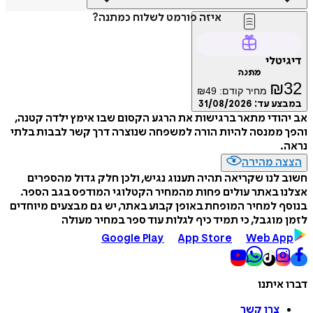
איזה פורמט לשלוח כמתנה?
דיגיטלי
מתנה
₪
32
מחיר קודם:
49
₪
במבצע עד:
31/08/2026
אב יהודי מתאר ברגישות את הרגע הקסום שבו אימץ ילדה קטנה,
והפך ממנסה להיות הורה למשפחה שנוצרה דרך קשר לבבות בלתי
נראה.
הצצה מהירה
חשוב לנו שקריאה תהיה תענוג נגיש, ולכן חלק גדול מהספרים
אצלנו באתר עולים פחות מהמחיר הקטלוגי המודפס בגב הספר.
בנוסף למחיר המופחת באופן קבוע באתר, יש גם מבצעים מיוחדים
לזמן מוגבל, כי תמיד כיף לגלות עוד ספר במחיר מעולה
Google Play
App Store
Web App
דברו איתנו
צרו קשר