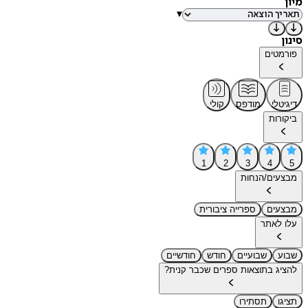
מיון
▾
סינון
פורמטים
דיגיטלי
מודפס
קולי
ביקורות
1
2
3
4
5
מבצעים/הנחות
מבצעים
ספרייה ציבורית
עלו לאתר
שבוע
שבועיים
חודש
חודשיים
להציג בתוצאות ספרים שכבר קנית?
תציגו
תסתירו