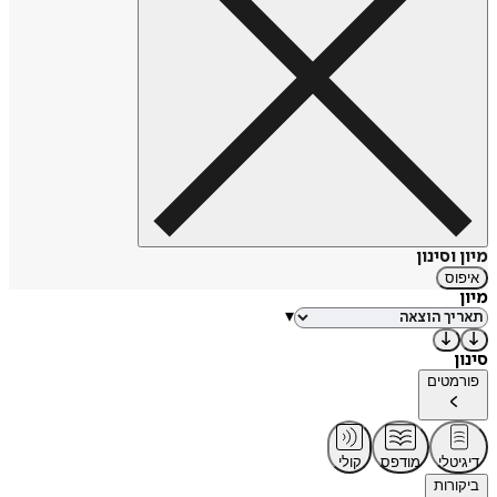
מיון וסינון
איפוס
מיון
▾
סינון
פורמטים
דיגיטלי
מודפס
קולי
ביקורות