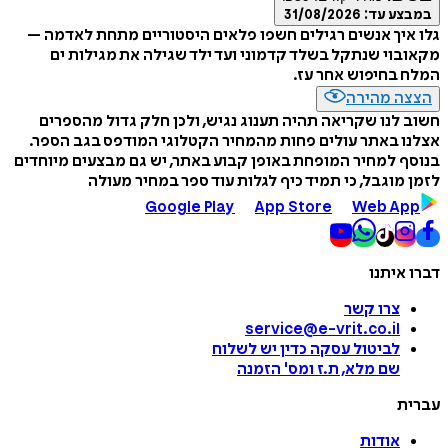
במבצע עד:
31/08/2026
גלו איך אנשים רגילים חשפו פלאים היסטוריים מתחת לאדמה –
מקאובוי שנתקל בשלד קדמוני ועד ילד שגילה את מגילות ים
המלח בחיפוש אחר עז.
הצצה מהירה
חשוב לנו שקריאה תהיה תענוג נגיש, ולכן חלק גדול מהספרים
אצלנו באתר עולים פחות מהמחיר הקטלוגי המודפס בגב הספר.
בנוסף למחיר המופחת באופן קבוע באתר, יש גם מבצעים מיוחדים
לזמן מוגבל, כי תמיד כיף לגלות עוד ספר במחיר מעולה
Google Play
App Store
Web App
דברו איתנו
צרו קשר
service@e-vrit.co.il
לביטול עסקה
כדין יש לשלוח
שם מלא, ת.ז ומס
'
הזמנה
עברית
אודות