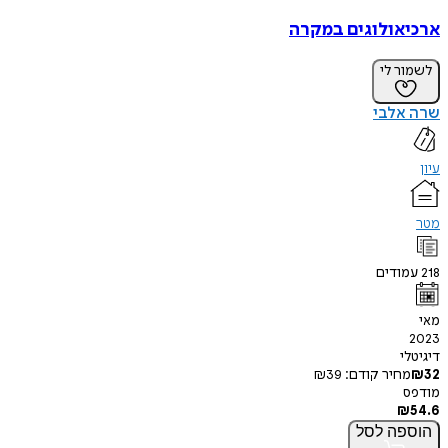
ארכיאולוגים במקרה
לשמור לי
שרה אלבי
עיון
מטר
218
עמודים
מאי
2023
דיגיטלי
32
₪
מחיר קודם:
39
₪
מודפס
₪
54.6
הוספה
לסל