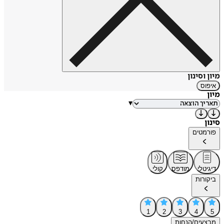
מיון וסינון
איפוס
מיון
▾
סינון
פורמטים
דיגיטלי
מודפס
קולי
ביקורות
1
2
3
4
5
מבצעים/הנחות