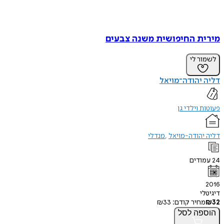
מירית החיפושית משנה צבעים
לשמור לי
דליה יהודה־מויאל
פעוטות וילדי גן
דליה יהודה-מויאל
מנדלי
24
עמודים
2016
דיגיטלי
32
₪
מחיר קודם:
33
₪
הוספה
לסל