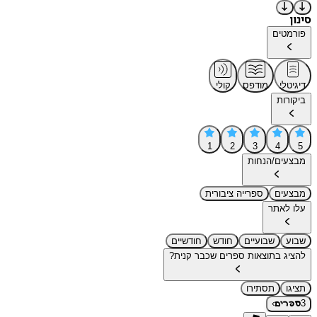
סינון
פורמטים
דיגיטלי
מודפס
קולי
ביקורות
1
2
3
4
5
מבצעים/הנחות
מבצעים
ספרייה ציבורית
עלו לאתר
שבוע
שבועיים
חודש
חודשיים
להציג בתוצאות ספרים שכבר קנית?
תציגו
תסתירו
›
3
ספרים