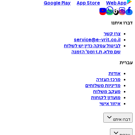
Google Play
App Store
Web App
דברו איתנו
צרו קשר
service@e-vrit.co.il
לביטול עסקה
כדין יש לשלוח
שם מלא, ת.ז ומס
'
הזמנה
עברית
אודות
מרכז העזרה
מדיניות משלוחים
מעקב משלוח
מועדון לקוחות
איזור אישי
דברו איתנו