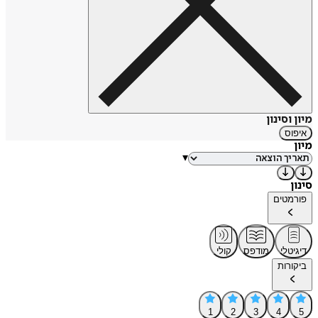
מיון וסינון
איפוס
מיון
▾
סינון
פורמטים
דיגיטלי
מודפס
קולי
ביקורות
1
2
3
4
5