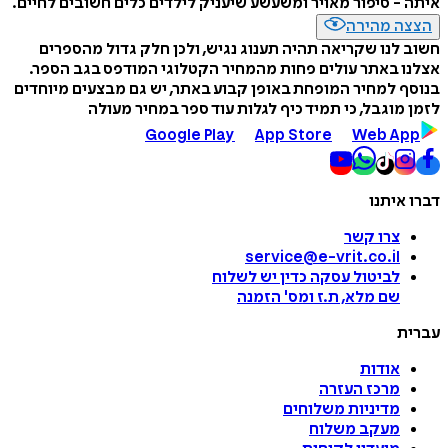
איתה - סיפור מאויר ומשעשע שיעניק לילדים כלים חשובים לחיים.
הצצה מהירה
חשוב לנו שקריאה תהיה תענוג נגיש, ולכן חלק גדול מהספרים
אצלנו באתר עולים פחות מהמחיר הקטלוגי המודפס בגב הספר.
בנוסף למחיר המופחת באופן קבוע באתר, יש גם מבצעים מיוחדים
לזמן מוגבל, כי תמיד כיף לגלות עוד ספר במחיר מעולה
Google Play
App Store
Web App
דברו איתנו
צרו קשר
service@e-vrit.co.il
לביטול עסקה
כדין יש לשלוח
שם מלא, ת.ז ומס
'
הזמנה
עברית
אודות
מרכז העזרה
מדיניות משלוחים
מעקב משלוח