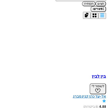
תציגו
תסתירו
›
1
ספרים
בין לבין
לשמור לי
אל-עד כהן קניגסברג
4.88
(
8
ביקורות
)