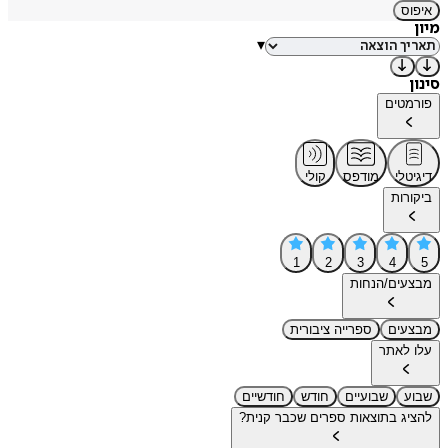
איפוס
מיון
▾
סינון
פורמטים
דיגיטלי
מודפס
קולי
ביקורות
1
2
3
4
5
מבצעים/הנחות
מבצעים
ספרייה ציבורית
עלו לאתר
שבוע
שבועיים
חודש
חודשיים
להציג בתוצאות ספרים שכבר קנית?