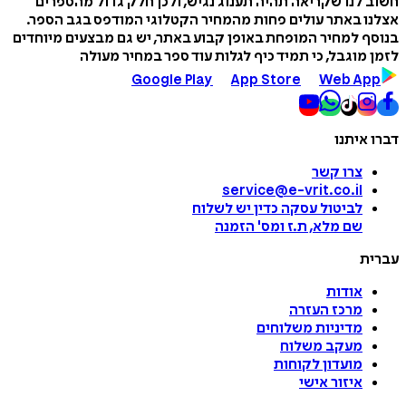
חשוב לנו שקריאה תהיה תענוג נגיש, ולכן חלק גדול מהספרים
אצלנו באתר עולים פחות מהמחיר הקטלוגי המודפס בגב הספר.
בנוסף למחיר המופחת באופן קבוע באתר, יש גם מבצעים מיוחדים
לזמן מוגבל, כי תמיד כיף לגלות עוד ספר במחיר מעולה
Google Play
App Store
Web App
דברו איתנו
צרו קשר
service@e-vrit.co.il
לביטול עסקה
כדין יש לשלוח
שם מלא, ת.ז ומס
'
הזמנה
עברית
אודות
מרכז העזרה
מדיניות משלוחים
מעקב משלוח
מועדון לקוחות
איזור אישי