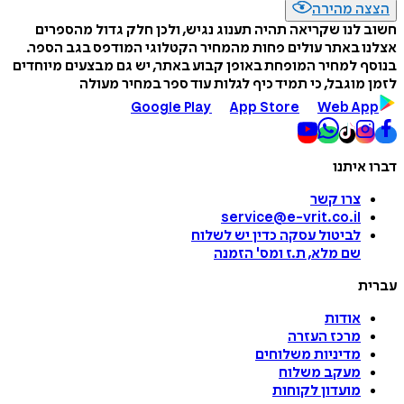
הצצה מהירה
חשוב לנו שקריאה תהיה תענוג נגיש, ולכן חלק גדול מהספרים
אצלנו באתר עולים פחות מהמחיר הקטלוגי המודפס בגב הספר.
בנוסף למחיר המופחת באופן קבוע באתר, יש גם מבצעים מיוחדים
לזמן מוגבל, כי תמיד כיף לגלות עוד ספר במחיר מעולה
Google Play
App Store
Web App
דברו איתנו
צרו קשר
service@e-vrit.co.il
לביטול עסקה
כדין יש לשלוח
שם מלא, ת.ז ומס
'
הזמנה
עברית
אודות
מרכז העזרה
מדיניות משלוחים
מעקב משלוח
מועדון לקוחות