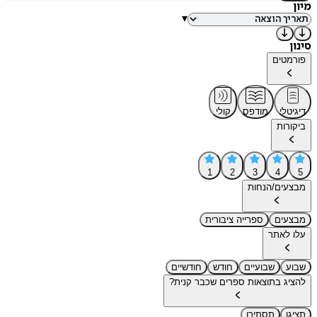
מיון
▾
סינון
פורמטים
דיגיטלי
מודפס
קולי
ביקורות
1
2
3
4
5
מבצעים/הנחות
מבצעים
ספרייה ציבורית
עלו לאתר
שבוע
שבועיים
חודש
חודשיים
להציג בתוצאות ספרים שכבר קנית?
תציגו
תסתירו