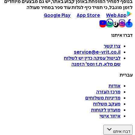
בנוסף למחיר המופחת באופן קבוע באתר, יש גם מבצעים מיוחדים
לזמן מוגבל, כי תמיד כיף לגלות עוד ספר במחיר מעולה
Google Play
App Store
Web App
דברו איתנו
צרו קשר
service@e-vrit.co.il
לביטול עסקה
כדין יש לשלוח
שם מלא, ת.ז ומס
'
הזמנה
עברית
אודות
מרכז העזרה
מדיניות משלוחים
מעקב משלוח
מועדון לקוחות
איזור אישי
דברו איתנו