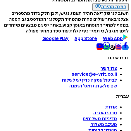
היסטוריות שעיצבו את המרחב המשותף.
הצצה מהירה
חשוב לנו שקריאה תהיה תענוג נגיש, ולכן חלק גדול מהספרים
אצלנו באתר עולים פחות מהמחיר הקטלוגי המודפס בגב הספר.
בנוסף למחיר המופחת באופן קבוע באתר, יש גם מבצעים מיוחדים
לזמן מוגבל, כי תמיד כיף לגלות עוד ספר במחיר מעולה
Google Play
App Store
Web App
דברו איתנו
צרו קשר
service@e-vrit.co.il
לביטול עסקה
כדין יש לשלוח
שם מלא, ת.ז ומס
'
הזמנה
עברית
אודות
מרכז העזרה
מדיניות משלוחים
מעקב משלוח
מועדון לקוחות