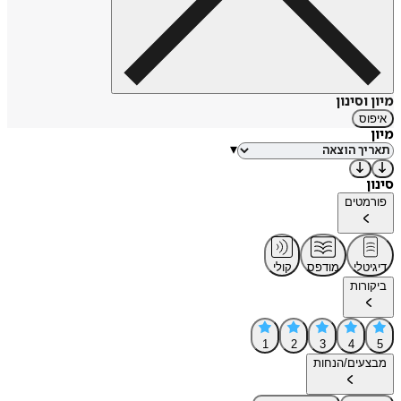
מיון וסינון
איפוס
מיון
▾
סינון
פורמטים
דיגיטלי
מודפס
קולי
ביקורות
1
2
3
4
5
מבצעים/הנחות