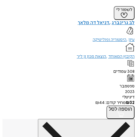
לשמור לי
לב גרינברג
דניאל דה מלאך
עיון
היסטוריה ופוליטיקה
הקיבוץ המאוחד
הוצאת מכון ון ליר
308
עמודים
ספטמבר
2023
דיגיטלי
32
₪
מחיר קודם:
44
₪
הוספה
לסל