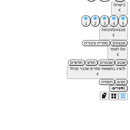
ביקורות
1
2
3
4
5
מבצעים/הנחות
מבצעים
ספרייה ציבורית
עלו לאתר
שבוע
שבועיים
חודש
חודשיים
להציג בתוצאות ספרים שכבר קנית?
תציגו
תסתירו
›
1
ספרים