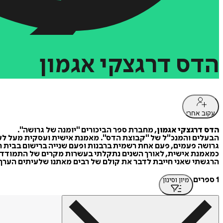
הדס
דרגצקי
אגמון
עקוב אחרי
הדס דרגצקי אגמון
, מחברת ספר הביכורים "יומנה של גרושה".
הבעלים והמנכ"ל של "קבוצת הדס". מאמנת אישית ועסקית מעל לעש
גרושה פעמים, פעם אחת רשמית ברבנות ופעם שנייה ברישום בבית המשפט, אימא ל 2 בנות נפלאות ולבן מקסים שהצטר
כמאמנת אישית, לאורך השנים נתקלתי בעשרות מקרים של התמודדות
הרגשתי שאני חייבת לדבר את קולם של רבים מאתנו שלעיתים הערך 
1 ספרים
מיון וסינון