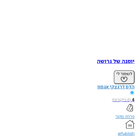
יומנה של גרושה
לשמור לי
הדס דרגצקי אגמון
4
(
6
ביקורות
)
פרוזה מקור
ePublish