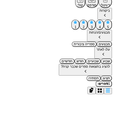
דיגיטלי
מודפס
קולי
ביקורות
1
2
3
4
5
מבצעים/הנחות
מבצעים
ספרייה ציבורית
עלו לאתר
שבוע
שבועיים
חודש
חודשיים
להציג בתוצאות ספרים שכבר קנית?
תציגו
תסתירו
›
1
ספרים