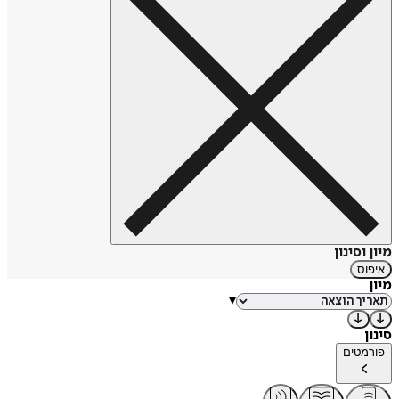
מיון וסינון
איפוס
מיון
▾
סינון
פורמטים