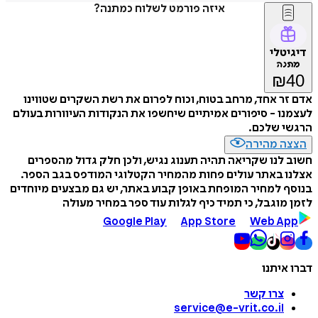
איזה פורמט לשלוח כמתנה?
דיגיטלי
מתנה
₪
40
אדם זר אחד, מרחב בטוח, וכוח לפרום את רשת השקרים שטווינו
לעצמנו - סיפורים אמיתיים שיחשפו את הנקודות העיוורות בעולם
הרגשי שלכם.
הצצה מהירה
חשוב לנו שקריאה תהיה תענוג נגיש, ולכן חלק גדול מהספרים
אצלנו באתר עולים פחות מהמחיר הקטלוגי המודפס בגב הספר.
בנוסף למחיר המופחת באופן קבוע באתר, יש גם מבצעים מיוחדים
לזמן מוגבל, כי תמיד כיף לגלות עוד ספר במחיר מעולה
Google Play
App Store
Web App
דברו איתנו
צרו קשר
service@e-vrit.co.il