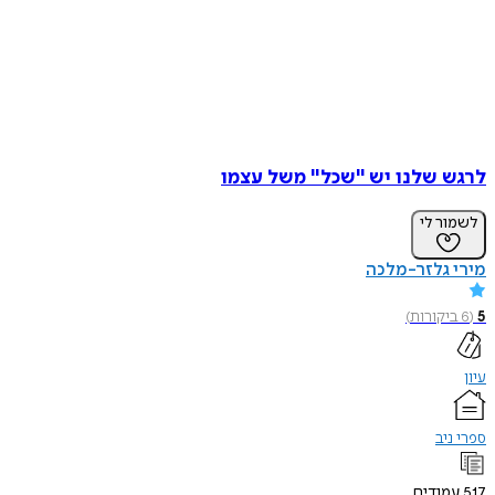
לרגש שלנו יש "שכל" משל עצמו
לשמור לי
מירי גלזר-מלכה
5
(
6
ביקורות
)
עיון
ספרי ניב
517
עמודים