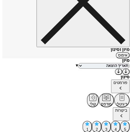
מיון וסינון
איפוס
מיון
▾
סינון
פורמטים
דיגיטלי
מודפס
קולי
ביקורות
1
2
3
4
5