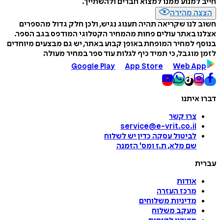
חייב למנוע ממנו למצוא חברים ולהשתייך.
הצצה מהירה
חשוב לנו שקריאה תהיה תענוג נגיש, ולכן חלק גדול מהספרים
אצלנו באתר עולים פחות מהמחיר הקטלוגי המודפס בגב הספר.
בנוסף למחיר המופחת באופן קבוע באתר, יש גם מבצעים מיוחדים
לזמן מוגבל, כי תמיד כיף לגלות עוד ספר במחיר מעולה
Google Play
App Store
Web App
דברו איתנו
צרו קשר
service@e-vrit.co.il
לביטול עסקה
כדין יש לשלוח
שם מלא, ת.ז ומס
'
הזמנה
עברית
אודות
מרכז העזרה
מדיניות משלוחים
מעקב משלוח