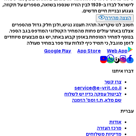
לישראל לבדו ב-1939 לבין הוריו שנספו בשואה, מספרים על תקווה,
געגוע ובניית חיים חדשים.
הצצה מהירה
חשוב לנו שקריאה תהיה תענוג נגיש, ולכן חלק גדול מהספרים
אצלנו באתר עולים פחות מהמחיר הקטלוגי המודפס בגב הספר.
בנוסף למחיר המופחת באופן קבוע באתר, יש גם מבצעים מיוחדים
לזמן מוגבל, כי תמיד כיף לגלות עוד ספר במחיר מעולה
Google Play
App Store
Web App
דברו איתנו
צרו קשר
service@e-vrit.co.il
לביטול עסקה
כדין יש לשלוח
שם מלא, ת.ז ומס
'
הזמנה
עברית
אודות
מרכז העזרה
מדיניות משלוחים