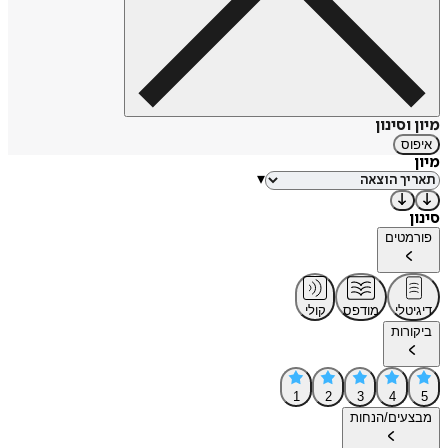
מיון וסינון
איפוס
מיון
▾
סינון
פורמטים
דיגיטלי
מודפס
קולי
ביקורות
1
2
3
4
5
מבצעים/הנחות