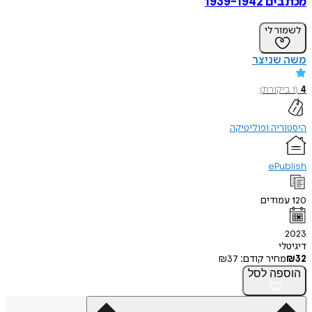
מכתבים 1939-1942
לשמור לי
משה שניצר
4
(
1
ביקורת
)
היסטוריה ופוליטיקה
ePublish
120
עמודים
2023
דיגיטלי
32
₪
מחיר קודם:
37
₪
הוספה
לסל