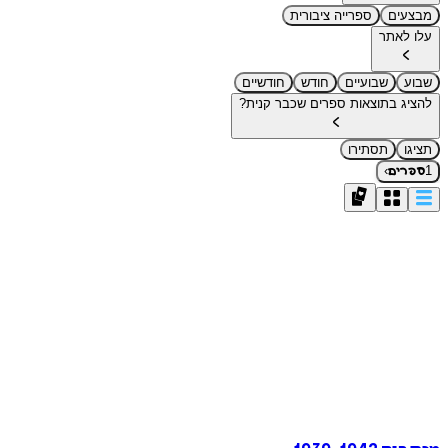
מבצעים
ספרייה ציבורית
עלו לאתר
שבוע
שבועיים
חודש
חודשיים
להציג בתוצאות ספרים שכבר קנית?
תציגו
תסתירו
›
1
ספרים