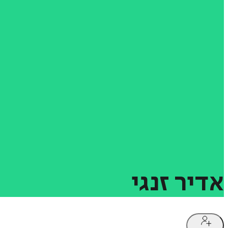
אדיר
זנגי