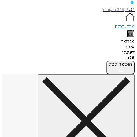
4.51
(
339
ביקורות
)
מודן
תכלת
פברואר
2024
דיגיטלי
₪
79
הוספה
לסל