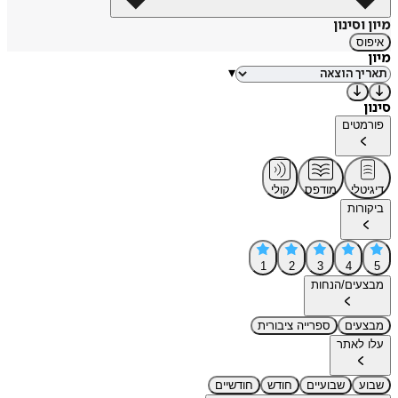
מיון וסינון
איפוס
מיון
▾
סינון
פורמטים
דיגיטלי
מודפס
קולי
ביקורות
1
2
3
4
5
מבצעים/הנחות
מבצעים
ספרייה ציבורית
עלו לאתר
שבוע
שבועיים
חודש
חודשיים