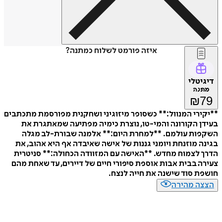
איזה פורמט לשלוח כמתנה?
דיגיטלי
מתנה
₪
79
**יקירי המנוול:** כשסופר מיזוגיני ושחקנית מפורסמת מתכתבים
בעידן הקורונה והמי-טו, נוצרת כימיה מפתיעה שמאתגרת את
השקפות עולמם. **למחרת היום:** אלמנה שבורת-לב מגלה
בגינה מוזנחת ויומני גננות של אישה שאיבדה אף היא אהוב, את
הדרך לצמוח מחדש. **האישה עם המזוודה הכחולה:** סניטרית
צעירה בבית אבות אוספת סיפורי חיים של דיירים, עד שאחת מהם
חושפת סוד שישנה את חייה לנצח.
הצצה מהירה