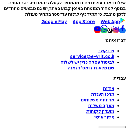
אצלנו באתר עולים פחות מהמחיר הקטלוגי המודפס בגב הספר.
בנוסף למחיר המופחת באופן קבוע באתר, יש גם מבצעים מיוחדים
לזמן מוגבל, כי תמיד כיף לגלות עוד ספר במחיר מעולה
Google Play
App Store
Web App
דברו איתנו
צרו קשר
service@e-vrit.co.il
לביטול עסקה
כדין יש לשלוח
שם מלא, ת.ז ומס
'
הזמנה
עברית
אודות
מרכז העזרה
מדיניות משלוחים
מעקב משלוח
מועדון לקוחות
איזור אישי