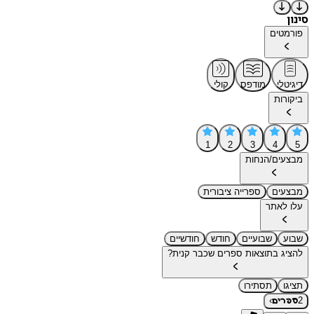
סינון
פורמטים
דיגיטלי
מודפס
קולי
ביקורות
1
2
3
4
5
מבצעים/הנחות
מבצעים
ספרייה ציבורית
עלו לאתר
שבוע
שבועיים
חודש
חודשיים
להציג בתוצאות ספרים שכבר קנית?
תציגו
תסתירו
›
2
ספרים