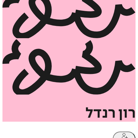
רון
רנדל