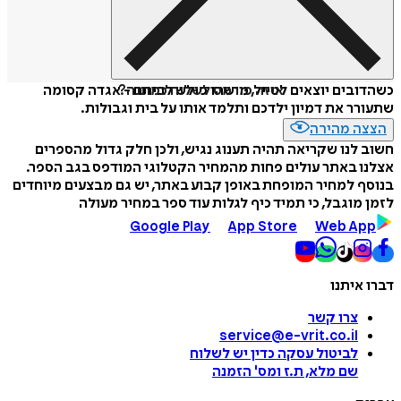
איזה פורמט לשלוח כמתנה?
כשהדובים יוצאים לטייל, מישהו פולש לביתם - אגדה קסומה
שתעורר את דמיון ילדכם ותלמד אותו על בית וגבולות.
הצצה מהירה
חשוב לנו שקריאה תהיה תענוג נגיש, ולכן חלק גדול מהספרים
אצלנו באתר עולים פחות מהמחיר הקטלוגי המודפס בגב הספר.
בנוסף למחיר המופחת באופן קבוע באתר, יש גם מבצעים מיוחדים
לזמן מוגבל, כי תמיד כיף לגלות עוד ספר במחיר מעולה
Google Play
App Store
Web App
דברו איתנו
צרו קשר
service@e-vrit.co.il
לביטול עסקה
כדין יש לשלוח
שם מלא, ת.ז ומס
'
הזמנה