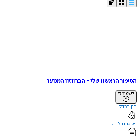
הסיפור הראשון שלי - הברווזון המכוער
לשמור לי
רון רנדל
פעוטות וילדי גן