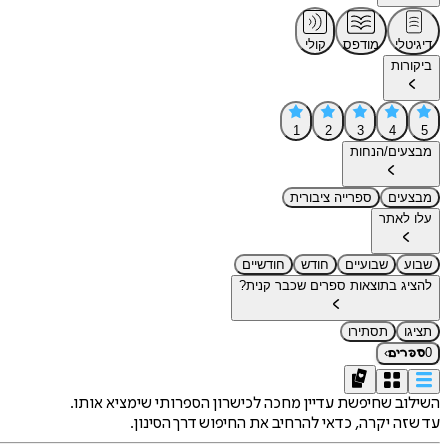
דיגיטלי
מודפס
קולי
ביקורות
1
2
3
4
5
מבצעים/הנחות
מבצעים
ספרייה ציבורית
עלו לאתר
שבוע
שבועיים
חודש
חודשיים
להציג בתוצאות ספרים שכבר קנית?
תציגו
תסתירו
›
0
ספרים
השילוב שחיפשת עדיין מחכה לכישרון הספרותי שימציא אותו.
עד שזה יקרה, כדאי להרחיב את החיפוש דרך הסינון.