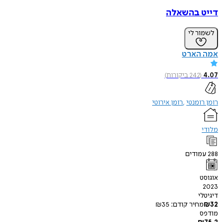
דייט בהשאלה
לשמור לי
אמה הארט
4.07
(
242
ביקורות
)
רומן רומנטי
רומן אירוטי
מלודי
288
עמודים
אוגוסט
2023
דיגיטלי
32
₪
מחיר קודם:
35
₪
מודפס