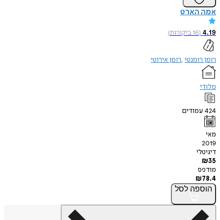
אמה הארט
4.19
(
16
ביקורות
)
רומן רומנטי
רומן אירוטי
מלודי
424
עמודים
מאי
2019
דיגיטלי
₪
35
מודפס
₪
78.4
הוספה
לסל