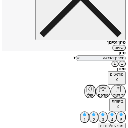
מיון וסינון
איפוס
מיון
▾
סינון
פורמטים
דיגיטלי
מודפס
קולי
ביקורות
1
2
3
4
5
מבצעים/הנחות