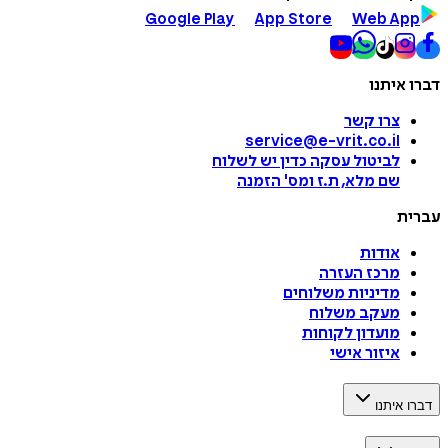
Google Play
App Store
Web App
דברו איתנו
צרו קשר
service@e-vrit.co.il
לביטול עסקה
כדין יש לשלוח
שם מלא, ת.ז ומס
'
הזמנה
עברית
אודות
מרכז העזרה
מדיניות משלוחים
מעקב משלוח
מועדון לקוחות
איזור אישי
דברו איתנו