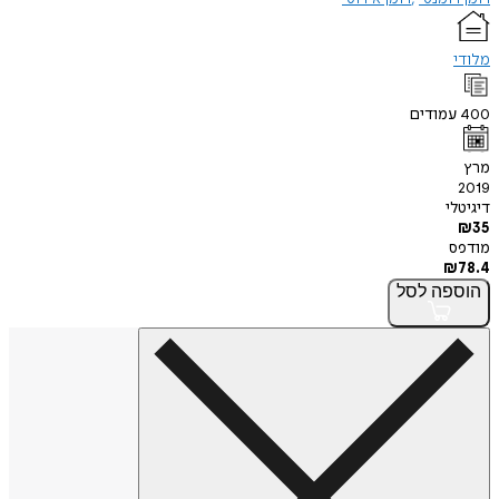
מלודי
400
עמודים
מרץ
2019
דיגיטלי
₪
35
מודפס
₪
78.4
הוספה
לסל