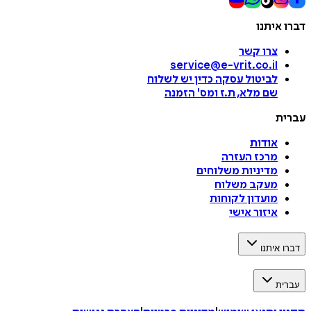
דברו איתנו
צרו קשר
service@e-vrit.co.il
לביטול עסקה
כדין יש לשלוח
שם מלא, ת.ז ומס
'
הזמנה
עברית
אודות
מרכז העזרה
מדיניות משלוחים
מעקב משלוח
מועדון לקוחות
איזור אישי
דברו איתנו
עברית