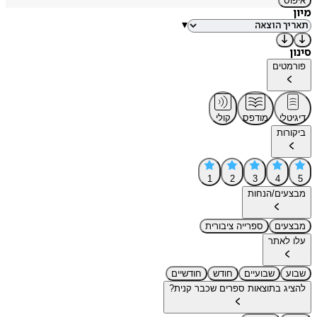
איפוס
מיון
▾
סינון
פורמטים
דיגיטלי
מודפס
קולי
ביקורות
1
2
3
4
5
מבצעים/הנחות
מבצעים
ספרייה ציבורית
עלו לאתר
שבוע
שבועיים
חודש
חודשיים
להציג בתוצאות ספרים שכבר קנית?