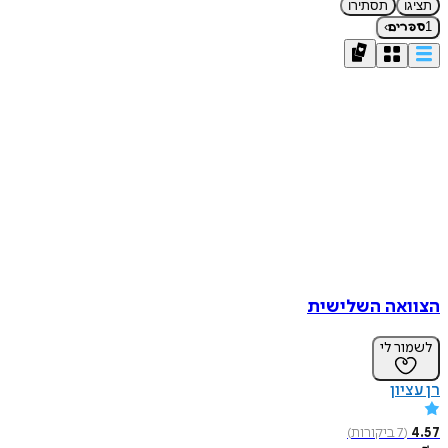
תציגו
תסתירו
›
1
ספרים
הצוואה השלישית
לשמור לי
רן עציון
4.57
(
7
ביקורות
)