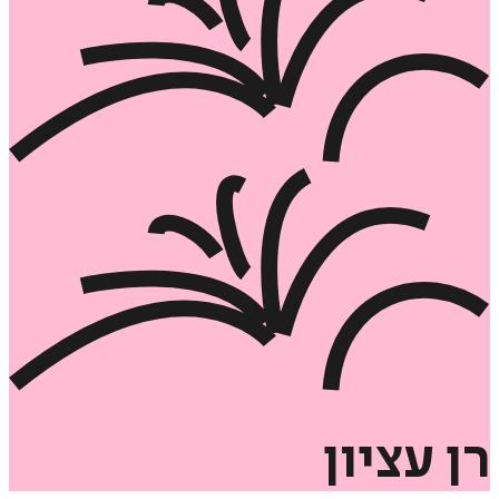
רן
עציון