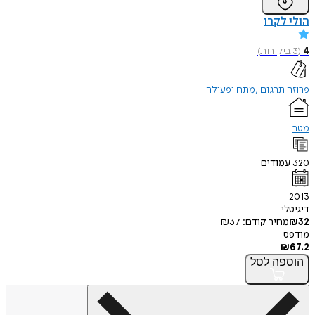
הולי לקרו
4
(
3
ביקורות
)
פרוזה תרגום
מתח ופעולה
מטר
320
עמודים
2013
דיגיטלי
32
₪
מחיר קודם:
37
₪
מודפס
₪
67.2
הוספה
לסל