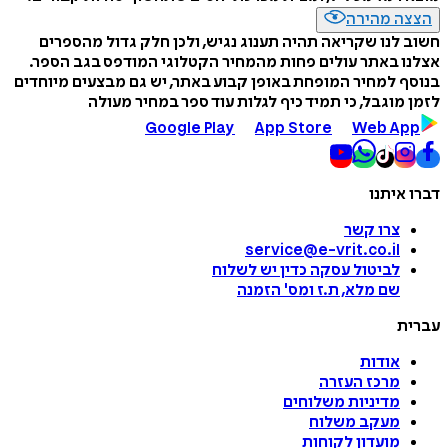
הצצה מהירה
חשוב לנו שקריאה תהיה תענוג נגיש, ולכן חלק גדול מהספרים
אצלנו באתר עולים פחות מהמחיר הקטלוגי המודפס בגב הספר.
בנוסף למחיר המופחת באופן קבוע באתר, יש גם מבצעים מיוחדים
לזמן מוגבל, כי תמיד כיף לגלות עוד ספר במחיר מעולה
Google Play
App Store
Web App
דברו איתנו
צרו קשר
service@e-vrit.co.il
לביטול עסקה
כדין יש לשלוח
שם מלא, ת.ז ומס
'
הזמנה
עברית
אודות
מרכז העזרה
מדיניות משלוחים
מעקב משלוח
מועדון לקוחות