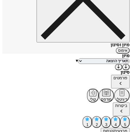
מיון וסינון
איפוס
מיון
▾
סינון
פורמטים
דיגיטלי
מודפס
קולי
ביקורות
1
2
3
4
5
מבצעים/הנחות