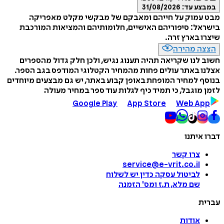
במבצע עד:
31/08/2026
מבט עמוק על חייהם ומאבקם של מבקשי מקלט מאפריקה
בישראל: סיפוריהם האישיים, חלומותיהם והמציאות המורכבת
שיצרו בארץ זרה.
הצצה מהירה
חשוב לנו שקריאה תהיה תענוג נגיש, ולכן חלק גדול מהספרים
אצלנו באתר עולים פחות מהמחיר הקטלוגי המודפס בגב הספר.
בנוסף למחיר המופחת באופן קבוע באתר, יש גם מבצעים מיוחדים
לזמן מוגבל, כי תמיד כיף לגלות עוד ספר במחיר מעולה
Google Play
App Store
Web App
דברו איתנו
צרו קשר
service@e-vrit.co.il
לביטול עסקה
כדין יש לשלוח
שם מלא, ת.ז ומס
'
הזמנה
עברית
אודות