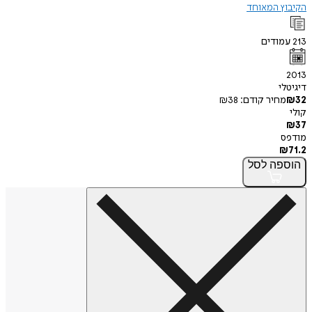
הקיבוץ המאוחד
213
עמודים
2013
דיגיטלי
32
₪
מחיר קודם:
38
₪
קולי
₪
37
מודפס
₪
71.2
הוספה
לסל