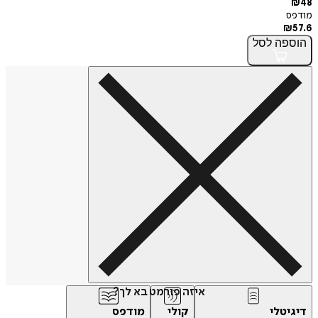
₪
48
מודפס
₪
57.6
הוספה
לסל
איזה פורמט בא לך?
דיגיטלי
קולי
מודפס