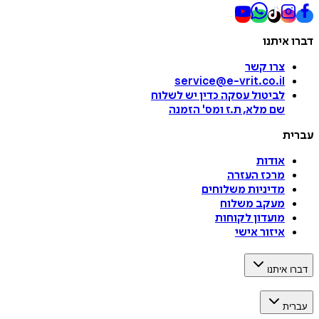
דברו איתנו
צרו קשר
service@e-vrit.co.il
לביטול עסקה
כדין יש לשלוח
שם מלא, ת.ז ומס
'
הזמנה
עברית
אודות
מרכז העזרה
מדיניות משלוחים
מעקב משלוח
מועדון לקוחות
איזור אישי
דברו איתנו
עברית