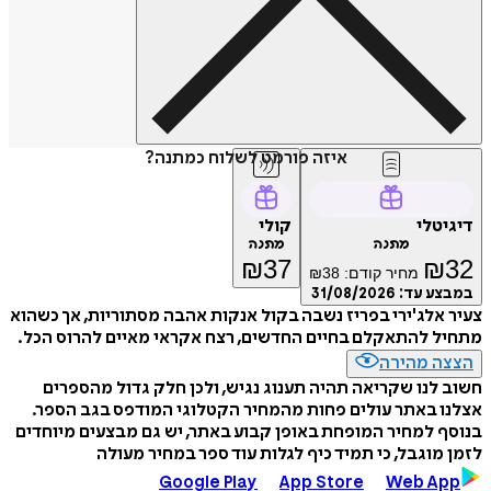
איזה פורמט לשלוח כמתנה?
דיגיטלי
קולי
מתנה
מתנה
₪
37
₪
32
מחיר קודם:
38
₪
במבצע עד:
31/08/2026
צעיר אלג'ירי בפריז נשבה בקול אנקות אהבה מסתוריות, אך כשהוא
מתחיל להתאקלם בחיים החדשים, רצח אקראי מאיים להרוס הכל.
הצצה מהירה
חשוב לנו שקריאה תהיה תענוג נגיש, ולכן חלק גדול מהספרים
אצלנו באתר עולים פחות מהמחיר הקטלוגי המודפס בגב הספר.
בנוסף למחיר המופחת באופן קבוע באתר, יש גם מבצעים מיוחדים
לזמן מוגבל, כי תמיד כיף לגלות עוד ספר במחיר מעולה
Google Play
App Store
Web App