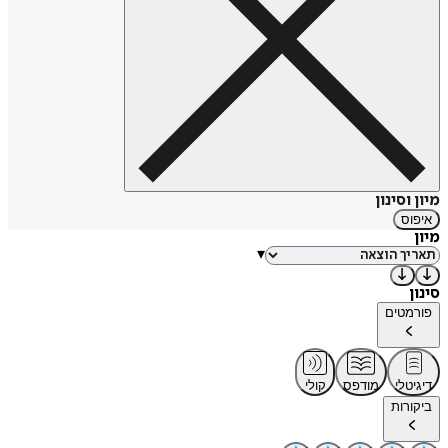
"הוטל מלטה"; זוכת הפרס הראשון בתחרות הבינלאומית
לסיפורים קצרים מאת נשים מאגן הים תיכון במרסיי, צרפת);
שופטת בתחרות הסיפור הקצר בעיתון הארץ (2013), פרס ע"ש
קוגל (2016), ועוד. סיפורים קצרים פרי עטה ראו אור במגוון כתבי
עת, בעברית ובאנגלית. היא מלמדת קורס כתיבה בפקולטה
(שלוחת האוניברסיטה העברית) ברחובות, נשואה לפרופ' אלדו
שמש, אימא לשלושה ילדים וגרה ברחובות.
מיון וסינון
איפוס
מיון
▾
סינון
פורמטים
דיגיטלי
מודפס
קולי
ביקורות