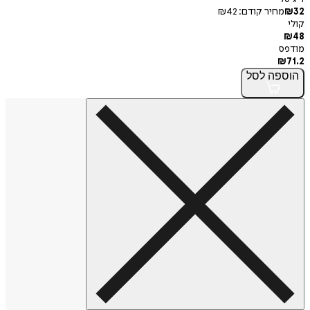
32
₪
מחיר קודם:
42
₪
קולי
₪
48
מודפס
₪
71.2
הוספה
לסל