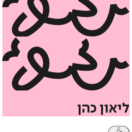
ליאון
כהן