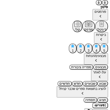
סינון
פורמטים
דיגיטלי
מודפס
קולי
ביקורות
1
2
3
4
5
מבצעים/הנחות
מבצעים
ספרייה ציבורית
עלו לאתר
שבוע
שבועיים
חודש
חודשיים
להציג בתוצאות ספרים שכבר קנית?
תציגו
תסתירו
›
1
ספרים