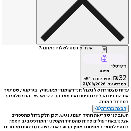
איזה פורמט לשלוח כמתנה?
דיגיטלי
מתנה
₪
32
מחיר קודם:
52
₪
במבצע עד:
31/08/2026
עדות מצמררת של ניצול זונדרקומנדו מאושוויץ-בירקנאו, שמתאר
את התופת הבלתי נתפסת ואת מאבקם ההרואי של יהודי סלוניקי
במחנות המוות.
הצצה מהירה
חשוב לנו שקריאה תהיה תענוג נגיש, ולכן חלק גדול מהספרים
אצלנו באתר עולים פחות מהמחיר הקטלוגי המודפס בגב הספר.
בנוסף למחיר המופחת באופן קבוע באתר, יש גם מבצעים מיוחדים