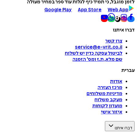
לזמן מוגבל, כי תמיד כיף לגלות עוד ספר במחיר מעולה
Google Play
App Store
Web App
דברו איתנו
צרו קשר
service@e-vrit.co.il
לביטול עסקה
כדין יש לשלוח
שם מלא, ת.ז ומס
'
הזמנה
עברית
אודות
מרכז העזרה
מדיניות משלוחים
מעקב משלוח
מועדון לקוחות
איזור אישי
דברו איתנו