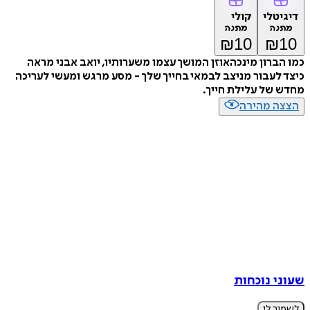
דיגיטלי
קולי
מתנה
מתנה
₪
10
₪
10
כמו הברון מינכהאוזן המושך עצמו משערותיו, יואב אבני מראה
כיצד לעבור מניצב לבמאי בחייך שלך - מסע מרגש ומעשי לעריכה
מחדש של עלילת חייך.
הצצה מהירה
שעוני נוכחות
לשמור לי