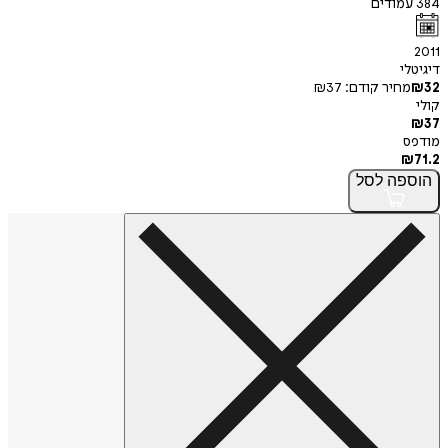
384
עמודים
2011
דיגיטלי
32
₪
מחיר קודם:
37
₪
קולי
₪
37
מודפס
₪
71.2
הוספה
לסל