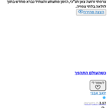
צרפתי ורועה צאן תנ"כי, הזמן מתעתע והעתיד נברא מחדש בתוך
לולאה בלתי צפויה.
הצצה מהירה
כשהעולם התהפך
לשמור לי
יואב אבני
3.57
(
7
ביקורות
)