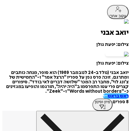
עקוב אחרי
יואב אבני
צילום: יפעת גולן
צילום: יפעת גולן
יואב אבני (נולד ב-24 לנובמבר 1969) הוא סופר, מנחה כותבים
ומתרגם. זוכה פרס גפן על ספריו "הרצל אמר" ו-"החמישית של
צ'ונג לוי", מחבר רב המכר "שלושה דברים לאי בודד". סיפורים
קצרים פרי עטו התפרסמו ב"היה יהיה", תורגמו והופיעו במגזינים
כ-"Words without borders" ו-"Zeek".
ראש בראש
8 ספרים
מיון וסינון