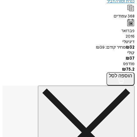
כנרת זמורה דביר
368
עמודים
פברואר
2016
דיגיטלי
32
₪
מחיר קודם:
39
₪
קולי
₪
37
מודפס
₪
75.2
הוספה
לסל