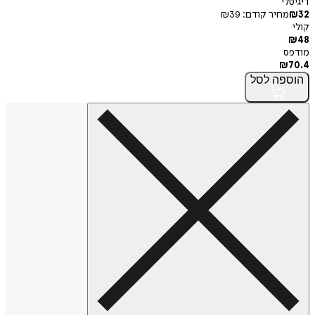
דיגיטלי
32
₪
מחיר קודם:
39
₪
קולי
₪
48
מודפס
₪
70.4
הוספה
לסל