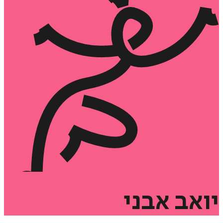
יואב
אבני