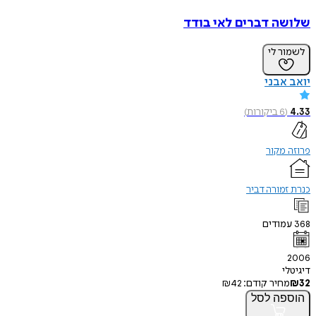
שלושה דברים לאי בודד
לשמור לי
יואב אבני
4.33
(
6
ביקורות
)
פרוזה מקור
כנרת זמורה דביר
368
עמודים
2006
דיגיטלי
32
₪
מחיר קודם:
42
₪
הוספה
לסל