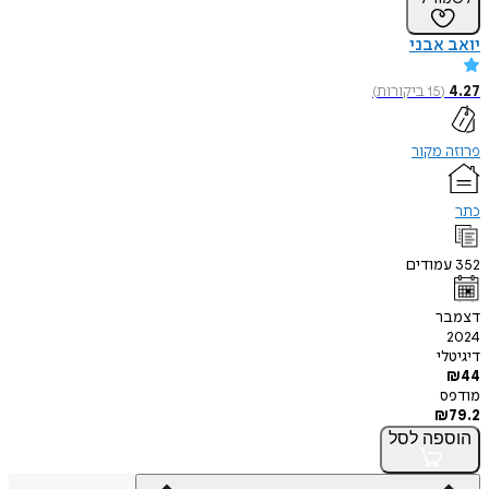
יואב אבני
4.27
(
15
ביקורות
)
פרוזה מקור
כתר
352
עמודים
דצמבר
2024
דיגיטלי
₪
44
מודפס
₪
79.2
הוספה
לסל