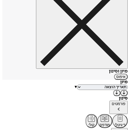
מיון וסינון
איפוס
מיון
▾
סינון
פורמטים
דיגיטלי
מודפס
קולי