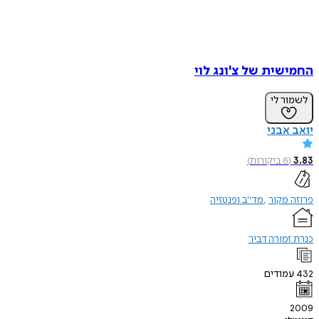
החמישית של צ'ונג לוי
לשמור לי
יואב אבני
3.83
(
6
ביקורות
)
פרוזה מקור
מד"ב ופנטזיה
כנרת זמורה דביר
432
עמודים
2009