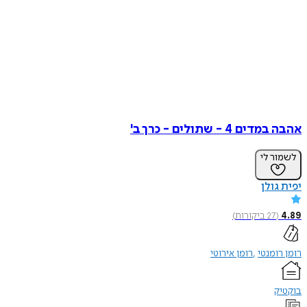
אהבה במדים 4 - שתולים - כרך ב'
לשמור לי
יפית גולן
4.89
(
27
ביקורות
)
רומן רומנטי
רומן אירוטי
בוקטיק