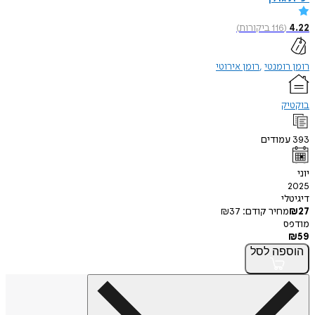
4.22
(
116
ביקורות
)
רומן רומנטי
רומן אירוטי
בוקטיק
393
עמודים
יוני
2025
דיגיטלי
27
₪
מחיר קודם:
37
₪
מודפס
₪
59
הוספה
לסל