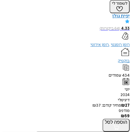
לשמור לי
יפית גולן
4.33
(
64
ביקורות
)
רומן רומנטי
רומן אירוטי
בוקטיק
434
עמודים
יוני
2024
דיגיטלי
27
₪
מחיר קודם:
37
₪
מודפס
₪
59
הוספה
לסל