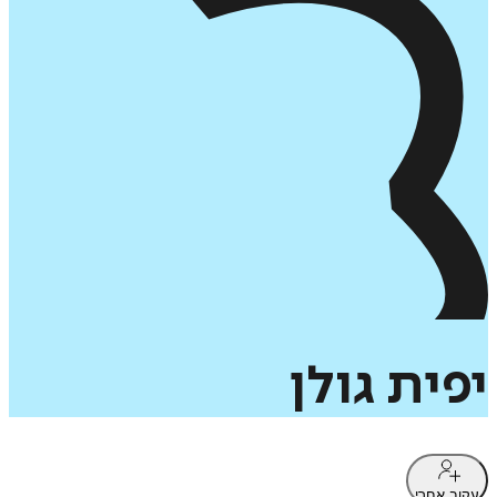
יפית
גולן
עקוב אחרי