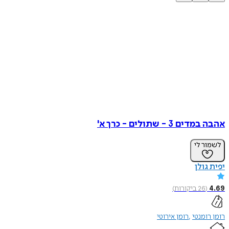
אהבה במדים 3 - שתולים - כרך א'
לשמור לי
יפית גולן
4.69
(
26
ביקורות
)
רומן רומנטי
רומן אירוטי