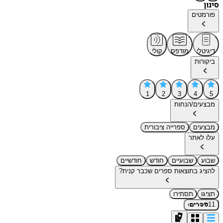
סינון
פורמטים
דיגיטלי
מודפס
קולי
ביקורות
1
2
3
4
5
מבצעים/הנחות
מבצעים
ספרייה ציבורית
עלו לאתר
שבוע
שבועיים
חודש
חודשיים
להציג בתוצאות ספרים שכבר קנית?
תציגו
תסתירו
›
11
ספרים