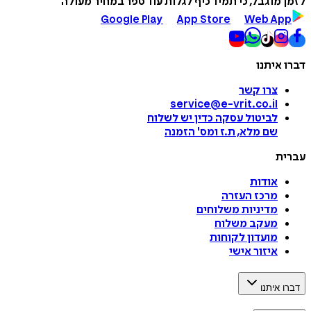
לזמן מוגבל, כי תמיד כיף לגלות עוד ספר במחיר מעולה
Google Play
App Store
Web App
דברו איתנו
צרו קשר
service@e-vrit.co.il
לביטול עסקה
כדין יש לשלוח
שם מלא, ת.ז ומס
'
הזמנה
עברית
אודות
מרכז העזרה
מדיניות משלוחים
מעקב משלוח
מועדון לקוחות
איזור אישי
דברו איתנו