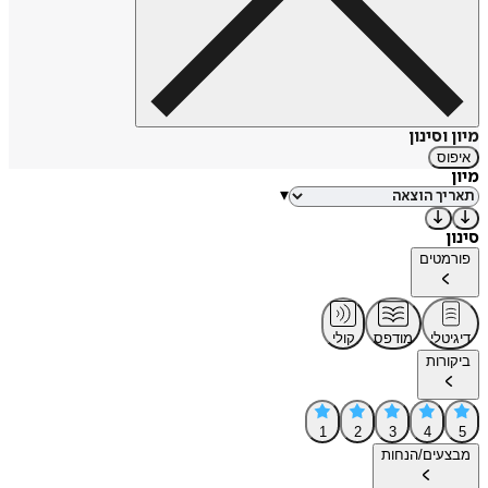
מיון וסינון
איפוס
מיון
▾
סינון
פורמטים
דיגיטלי
מודפס
קולי
ביקורות
1
2
3
4
5
מבצעים/הנחות