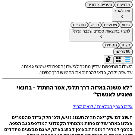
מבצעים
ספרייה ציבורית
עלו לאתר
שבוע
שבועיים
חודש
חודשיים
להציג בתוצאות ספרים שכבר קנית?
תציגו
תסתירו
›
0
ספרים
השילוב שחיפשת עדיין מחכה לכישרון הספרותי שימציא אותו.
עד שזה יקרה, כדאי להרחיב את החיפוש דרך הסינון.
״לא משנה באיזה דרך תלכי, אמר החתול - בתנאי
שאגיע לאנשהו״
אליס בארץ הפלאות / לואיס קרול
חשוב לנו שקריאה תהיה תענוג נגיש, ולכן חלק גדול מהספרים
אצלנו באתר עולים פחות מהמחיר הקטלוגי המודפס בגב הספר.
בנוסף למחיר המופחת באופן קבוע באתר, יש גם מבצעים מיוחדים